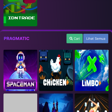
PRAGMATIC
Cari
Lihat Semua