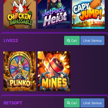
LIVE22
Cari
Lihat Semua
BETSOFT
Cari
Lihat Semua