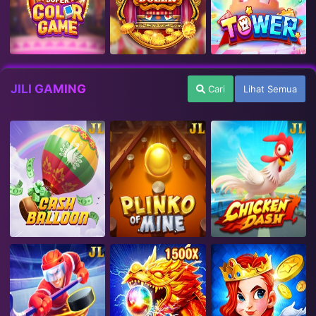
JILI GAMING
Cari
Lihat Semua