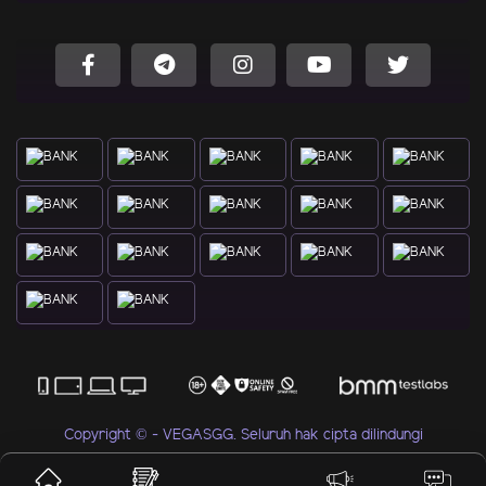
Copyright © - VEGASGG. Seluruh hak cipta dilindungi