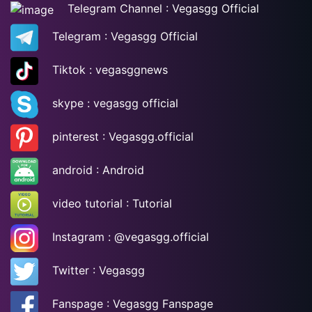
Telegram Channel : Vegasgg Official
Telegram : Vegasgg Official
Tiktok : vegasggnews
skype : vegasgg official
pinterest : Vegasgg.official
android : Android
video tutorial : Tutorial
Instagram : @vegasgg.official
Twitter : Vegasgg
Fanspage : Vegasgg Fanspage