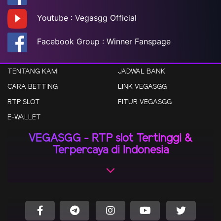
Youtube : Vegasgg Official
Facebook Group : Winner Fanspage
TENTANG KAMI
JADWAL BANK
CARA BETTING
LINK VEGASGG
RTP SLOT
FITUR VEGASGG
E-WALLET
VEGASGG - RTP slot Tertinggi &
Terpercaya di Indonesia