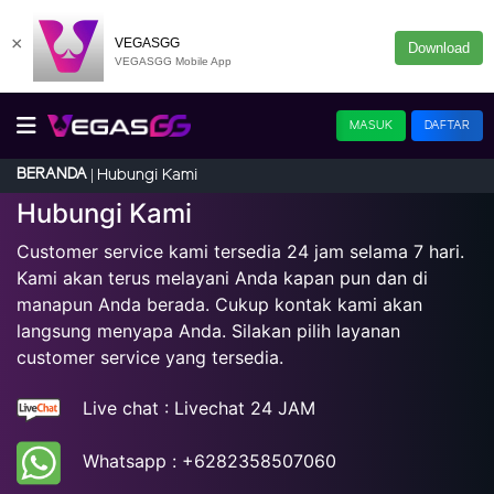
×
VEGASGG
Download
VEGASGG Mobile App
MASUK
DAFTAR
BERANDA
Hubungi Kami
Hubungi Kami
Customer service kami tersedia 24 jam selama 7 hari.
Kami akan terus melayani Anda kapan pun dan di
manapun Anda berada. Cukup kontak kami akan
langsung menyapa Anda. Silakan pilih layanan
customer service yang tersedia.
Live chat : Livechat 24 JAM
Whatsapp : +6282358507060