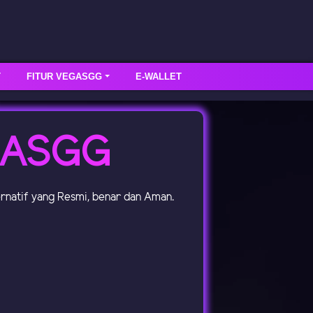
T
FITUR VEGASGG
E-WALLET
GASGG
ternatif yang Resmi, benar dan Aman.