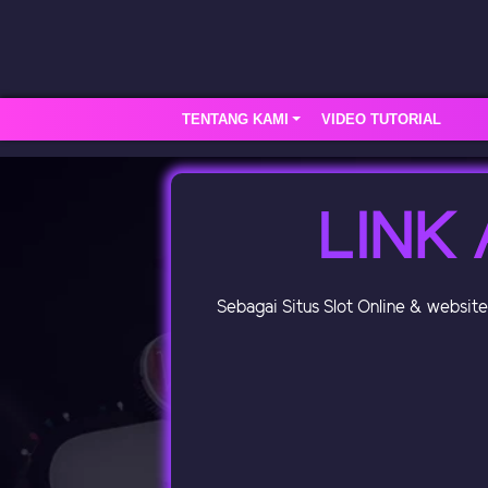
TENTANG KAMI
VIDEO TUTORIAL
LINK
Sebagai Situs Slot Online & website