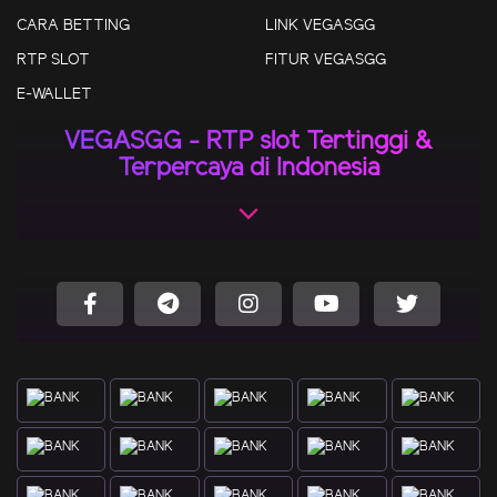
CARA BETTING
LINK VEGASGG
RTP SLOT
FITUR VEGASGG
E-WALLET
VEGASGG - RTP slot Tertinggi &
Terpercaya di Indonesia