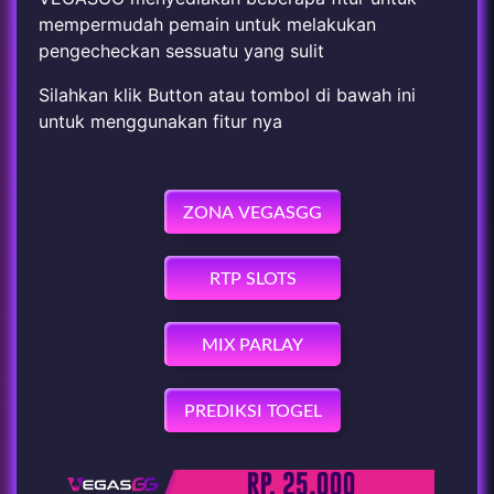
mempermudah pemain untuk melakukan
pengecheckan sessuatu yang sulit
Silahkan klik Button atau tombol di bawah ini
untuk menggunakan fitur nya
ZONA VEGASGG
RTP SLOTS
MIX PARLAY
PREDIKSI TOGEL